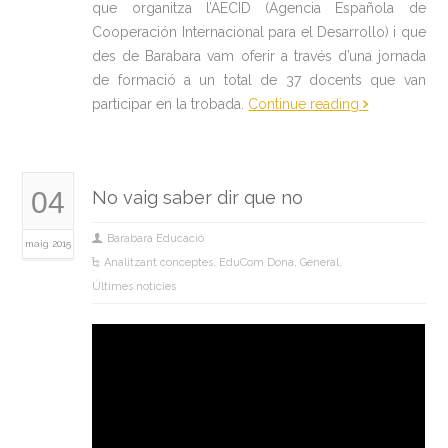
que organitza l’AECID (Agencia Española de
Cooperación Internacional para el Desarrollo) i que
des de Barabara vam oferir a través d’una jornada
de formació a un total de 37 docents que van
participar en la trobada.
Continue reading
04
No vaig saber dir que no
Barabara Educació
maig 2015
Analitzant conceptes
,
EduCom Dona
,
General
,
Últimes noticies