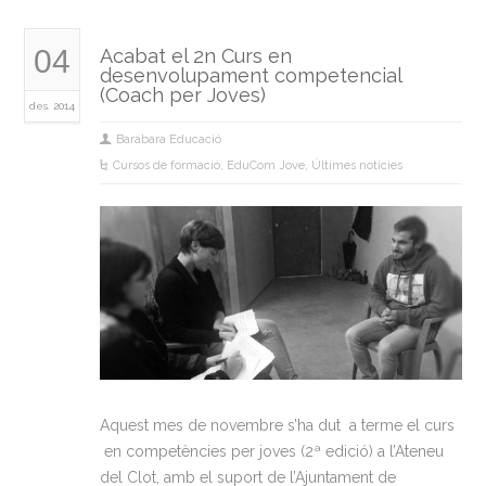
04
Acabat el 2n Curs en
desenvolupament competencial
(Coach per Joves)
des. 2014
Barabara Educació
Cursos de formació
,
EduCom Jove
,
Últimes noticies
Aquest mes de novembre s’ha dut a terme el curs
en competències per joves (2ª edició) a l’Ateneu
del Clot, amb el suport de l’Ajuntament de