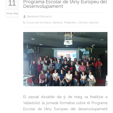
11
Programa Escolar de l’Any Europeu del
Desenvolupament
maig 2015
Barabara Educació
Cursos de formació
,
General
,
Projectes
,
Últimes noticies
El passat dissabte dia 9 de maig va finalitzar a
Valladolid, la jornada formativa sobre el Programa
Escolar de l’Any Europeu del desenvolupament