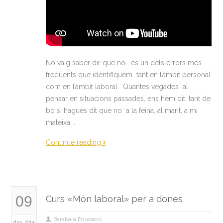
No vaig saber dir que no, és un dels errors més
freqüents que identifiquem tant en l’àmbit personal
com en l’àmbit laboral. Quantes vegades al
pensar en situacions passades, ens hem dit: tant de
bo si hagués dit que no a la feina, al marit, a mi
mateixa….
Continue reading
09
Curs «Món laboral» per a dones
Barabara Educació
des. 2014