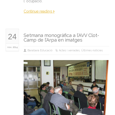
l’ ocupació.
Continue reading
24
Setmana monogràfica a l’AVV Clot-
Camp de l’Arpa en imatges
nov. 2014
Barabara Educació
Actes i xerrades
,
Últimes noticies