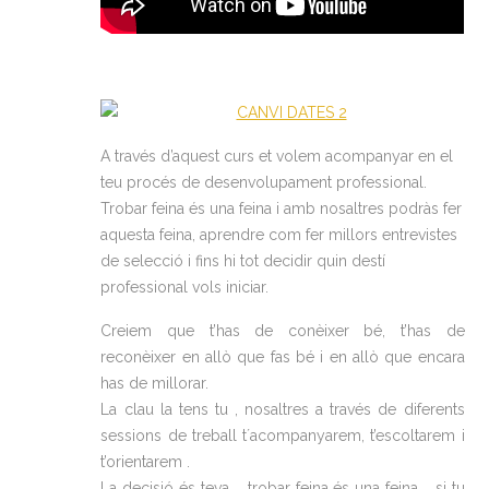
A través d’aquest curs et volem acompanyar en el
teu procés de desenvolupament professional.
Trobar feina és una feina i amb nosaltres podràs fer
aquesta feina, aprendre com fer millors entrevistes
de selecció i fins hi tot decidir quin destí
professional vols iniciar.
Creiem que t’has de conèixer bé, t’has de
reconèixer en allò que fas bé i en allò que encara
has de millorar.
La clau la tens tu , nosaltres a través de diferents
sessions de treball t´acompanyarem, t’escoltarem i
t’orientarem .
La decisió és teva … trobar feina és una feina .. si tu