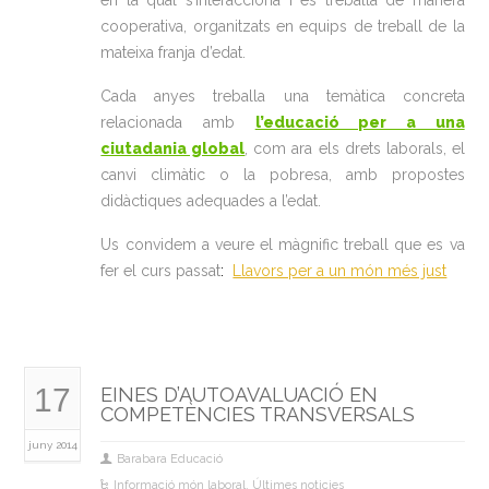
en la qual s’interacciona i es treballa de manera
cooperativa, organitzats en equips de treball de la
mateixa franja d’edat.
Cada anyes treballa una temàtica concreta
relacionada amb
l’educació per a una
ciutadania global
, com ara els drets laborals, el
canvi climàtic o la pobresa, amb propostes
didàctiques adequades a l’edat.
Us convidem a veure el màgnific treball que es va
fer el curs passat
:
Llavors per a un món més just
17
EINES D’AUTOAVALUACIÓ EN
COMPETÈNCIES TRANSVERSALS
juny 2014
Barabara Educació
Informació món laboral
,
Últimes noticies