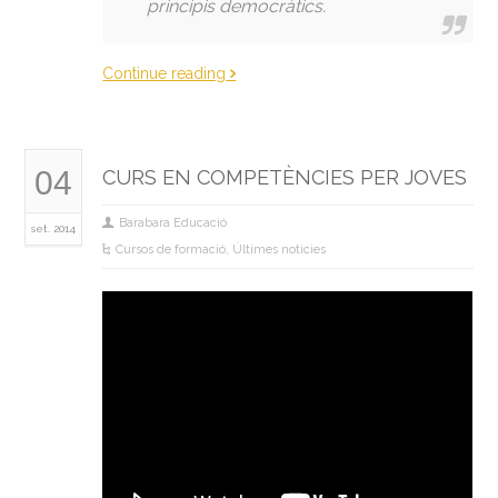
principis democràtics.
Continue reading
04
CURS EN COMPETÈNCIES PER JOVES
Barabara Educació
set. 2014
Cursos de formació
,
Últimes noticies