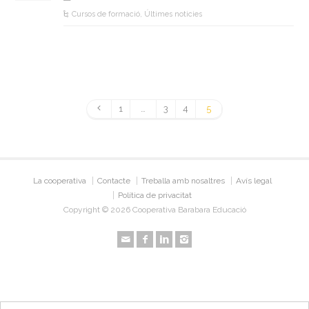
Cursos de formació
,
Últimes noticies
1
…
3
4
5
La cooperativa
Contacte
Treballa amb nosaltres
Avís legal
Política de privacitat
Copyright © 2026 Cooperativa Barabara Educació