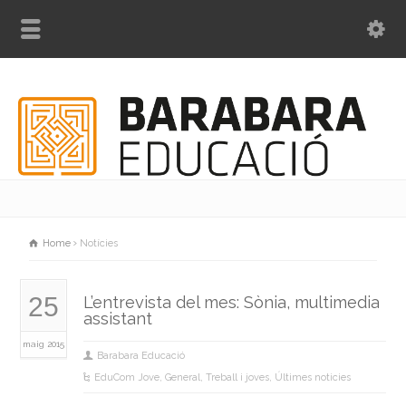
Home
Notícies
25
L’entrevista del mes: Sònia, multimedia
assistant
maig 2015
Barabara Educació
EduCom Jove
,
General
,
Treball i joves
,
Últimes noticies