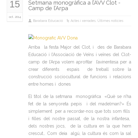
15
Setmana monogràfica a l’AVV Clot -
Camp de l’Arpa
oct. 2014
Barabara Educació
Actes i xerrades
,
Últimes noticies
Arriba la festa Major del Clot, i des de Barabara
Educació i l’Associació de Veïns i veïnes del Clot-
camp de l’Arpa volem aprofitar l’avinentesa per a
crear diferents espais de treball sobre la
construcció sociocultural de funcions i relacions
entre homes i dones
El títol de la setmana monogràfica
«Què se n’ha
fet de la senyoreta pepis i del madelman?» És
simplement per a recordar-nos que tots som fills
i filles del nostre passat, de la nostra infantesa,
dels nostres jocs, de la cultura en la que hem
crescut… Com deia algú, la cultura és com la sal