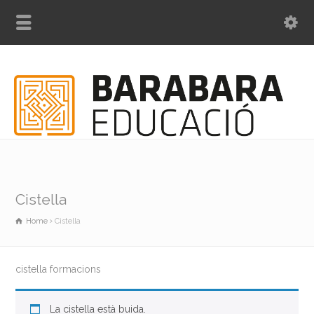
Cistella
Home
Cistella
cistella formacions
La cistella està buida.