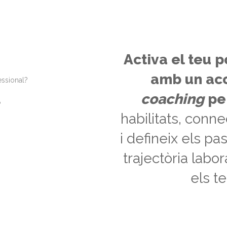
Activa el teu 
amb un ac
essional?
coaching
per
?
habilitats, conn
i defineix els pa
trajectòria labo
els t