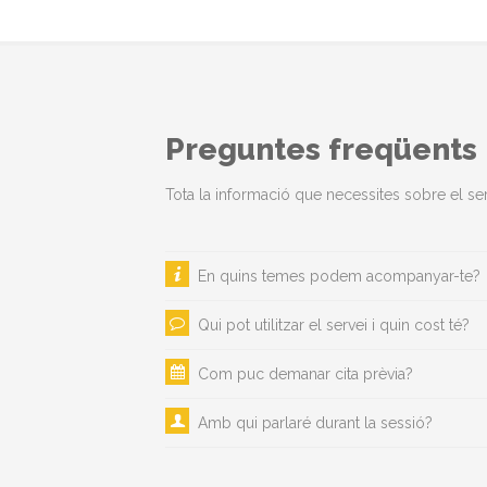
Preguntes freqüents
Tota la informació que necessites sobre el se
En quins temes podem acompanyar-te?
Qui pot utilitzar el servei i quin cost té?
Com puc demanar cita prèvia?
Amb qui parlaré durant la sessió?