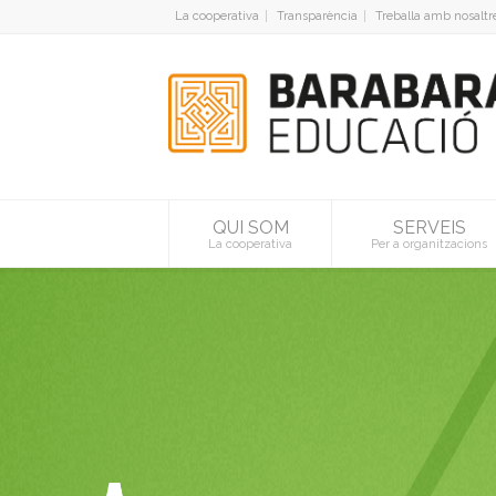
La cooperativa
Transparència
Treballa amb nosaltr
QUI SOM
SERVEIS
La cooperativa
Per a organitzacions