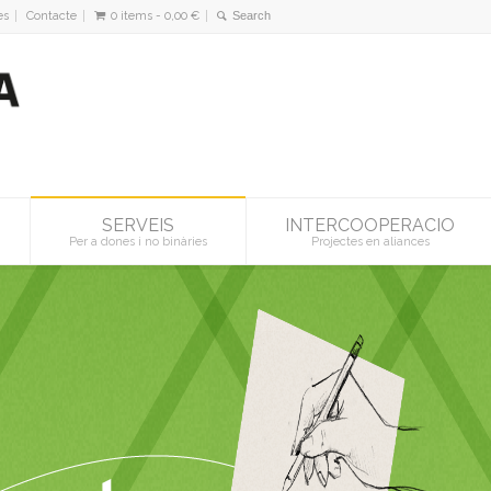
es
Contacte
0 items -
0,00
€
SERVEIS
INTERCOOPERACIO
Per a dones i no binàries
Projectes en aliances