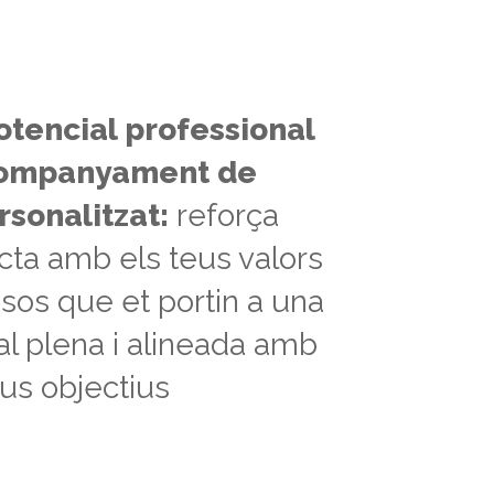
potencial professional
ompanyament de
sonalitzat:
reforça
ecta amb els teus valors
ssos que et portin a una
ral plena i alineada amb
eus objectius