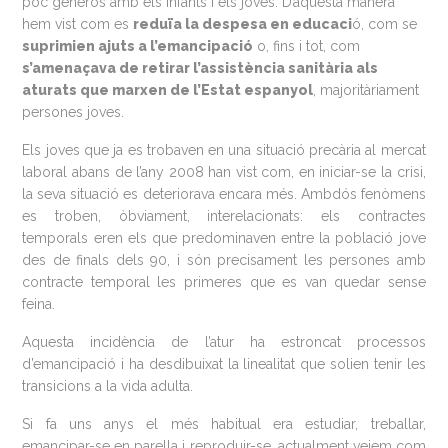
poc generós amb els infants i els joves. D’aquesta manera
hem vist com es
reduïa la despesa en educaci
ó, com se
suprimien ajuts a l’emancipació
o, fins i tot, com
s’amenaçava de retirar l’assistència sanitària als
aturats que marxen de l’Estat espanyol
, majoritàriament
persones joves.
Els joves que ja es trobaven en una situació precària al mercat
laboral abans de l’any 2008 han vist com, en iniciar-se la crisi,
la seva situació es deteriorava encara més. Ambdós fenòmens
es troben, òbviament, interelacionats: els contractes
temporals eren els que predominaven entre la població jove
des de finals dels 90, i són precisament les persones amb
contracte temporal les primeres que es van quedar sense
feina.
Aquesta incidència de l’atur ha estroncat processos
d’emancipació i ha desdibuixat la linealitat que solien tenir les
transicions a la vida adulta.
Si fa uns anys el més habitual era estudiar, treballar,
emancipar-se en parella i reproduir-se, actualment veiem com