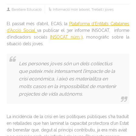
Barabara Educació
Informació món laboral
,
Treball i joves
El passat més d’abril, ECAS, la
Plataforma d’Entitats Catalanes
d’Acció Social
va publicar el 3er informe INSOCAT, informe
d’indicadors socials
INSOCAT núm.3
, monogràfic sobre la
situació dels joves.
Les persones joves són un dels col·lectius
que pateix més intensament l’impacte de la
crisi econòmica, i això es materialitza en
molts casos en la impossibilitat de mantenir
projectes de vida autònoms.
La incidència de la crisi en les polítiques públiques s’ha traduït
en retallades que han laminat la capacitat protectora d’un Estat
de benestar que, degut al principi contributiu, ja era més aviat