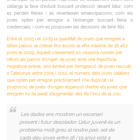
s’allarga la fase d’estudi buscant protecció davant l’atur; com
es perden feines i es reverteixen emancipacions; com els
joves opten per emigrar a l’estranger buscant feina o
credencials; i com es posposen les decisions de tenir fills.
Entre el 2005 i el 2009 la quantitat de joves que emigren a
altres països va créixer fins assolir la xifra màxima de 56.462
joves el 2009. Aquest creixement no s’explica només pel
retorn als països d’origen de joves amb una trajectòria
migratòria prèvia, sinó també per l’emigració de joves nascuts
a Catalunya: entre 2005 i 2012, el número dels joves catalans
que opten per emigrar pràcticament s’ha duplicat i la
proporció de joves d’origen espanyol d’entre els joves que
emigren no ha parat d’augmentar des de l’inici de la crisi.
Les dades ens mostren un escenari
present i futur desolador. L’atur juvenil és un
problema molt greu al nostre país: set de
cada deu joves entre 16 i 19 anys està a