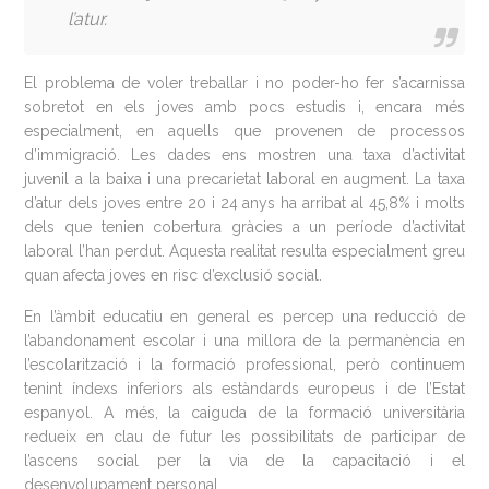
l’atur.
El problema de voler treballar i no poder-ho fer s’acarnissa
sobretot en els joves amb pocs estudis i, encara més
especialment, en aquells que provenen de processos
d’immigració. Les dades ens mostren una taxa d’activitat
juvenil a la baixa i una precarietat laboral en augment. La taxa
d’atur dels joves entre 20 i 24 anys ha arribat al 45,8% i molts
dels que tenien cobertura gràcies a un període d’activitat
laboral l’han perdut. Aquesta realitat resulta especialment greu
quan afecta joves en risc d’exclusió social.
En l’àmbit educatiu en general es percep una reducció de
l’abandonament escolar i una millora de la permanència en
l’escolarització i la formació professional, però continuem
tenint índexs inferiors als estàndards europeus i de l’Estat
espanyol. A més, la caiguda de la formació universitària
redueix en clau de futur les possibilitats de participar de
l’ascens social per la via de la capacitació i el
desenvolupament personal.