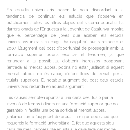
Els estudis universitaris posen la nota discordant a la
tendència de continuar els estudis que s’observa en
pràcticament totes les altres etapes del sistema educatiu. La
darrera onada de l’Enquesta a la Joventut de Catalunya mostra
que el percentatge de joves que acaben els estudis
universitaris iniciats ha caigut ha caigut 10 punts respecte el
2007. L’augment del cost d’oportunitat de prosseguir amb la
formació superior podria explicar el fenomen, ja que
renunciar a la possibilitat d’obtenir ingressos posposant
l’entrada al mercat laboral podria no estar justificat si aquest
mercat laboral no és capaç d’oferir llocs de treball per a
titulats superiors. El notable augment del cost dels estudis
universitaris redunda en aquest argument.
Les causes semblen apuntar a una certa desil·lusió per la
inversió de temps i diners en una formació superior que no
garanteix ni facilita una bona sortida al mercat laboral,
juntament amb l’augment de preus i la major dedicació que
requereix la formació universitària. El fet que aquesta sigui
cada dia més inaccessible apuntala la davallada del model