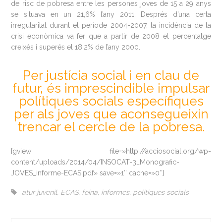
de risc de pobresa entre les persones joves de 15 a 29 anys
se situava en un 21,6% l’any 2011. Després d’una certa
irregularitat durant el període 2004-2007, la incidència de la
crisi econòmica va fer que a partir de 2008 el percentatge
creixés i superés el 18,2% de l’any 2000.
Per justícia social i en clau de
futur, és imprescindible impulsar
polítiques socials específiques
per als joves que aconsegueixin
trencar el cercle de la pobresa.
[gview file=»http://acciosocial.org/wp-
content/uploads/2014/04/INSOCAT-3_Monografic-
JOVES_informe-ECAS.pdf» save=»1″ cache=»0″]
atur juvenil
,
ECAS
,
feina
,
informes
,
polítiques socials