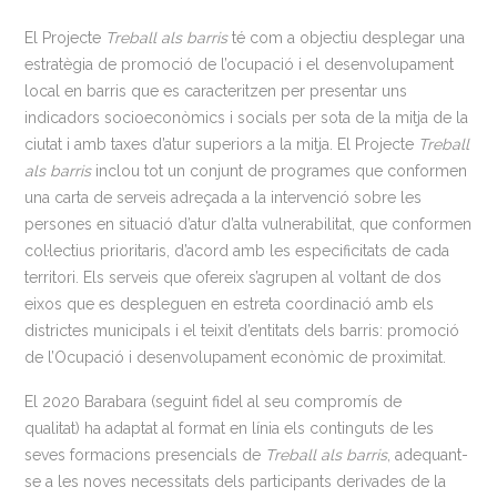
El Projecte
Treball als barris
té com a objectiu desplegar una
estratègia de promoció de l’ocupació i el desenvolupament
local en barris que es caracteritzen per presentar uns
indicadors socioeconòmics i socials per sota de la mitja de la
ciutat i amb taxes d’atur superiors a la mitja. El Projecte
Treball
als barris
inclou tot un conjunt de programes que conformen
una carta de serveis adreçada a la intervenció sobre les
persones en situació d’atur d’alta vulnerabilitat, que conformen
col·lectius prioritaris, d’acord amb les especificitats de cada
territori. Els serveis que ofereix s’agrupen al voltant de dos
eixos que es despleguen en estreta coordinació amb els
districtes municipals i el teixit d’entitats dels barris: promoció
de l’Ocupació i desenvolupament econòmic de proximitat.
El 2020
Barabara (seguint fidel al seu compromís de
qualitat)
ha adaptat al format en línia els continguts de les
seves formacions presencials de
Treball als barris
, adequant-
se a les noves necessitats dels participants derivades de la