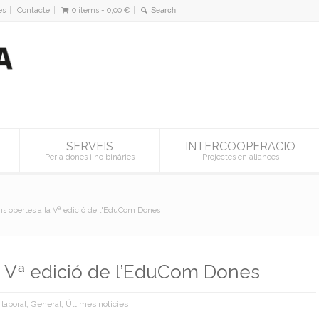
es
Contacte
0 items -
0,00
€
SERVEIS
INTERCOOPERACIO
Per a dones i no binàries
Projectes en aliances
ns obertes a la Vª edició de l'EduCom Dones
la Vª edició de l’EduCom Dones
 laboral
,
General
,
Últimes noticies