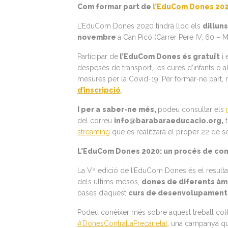
Com formar part de
l’EduCom Dones 20
L’EduCom Dones 2020 tindrà lloc els
dilluns
novembre
a Can Picó (Carrer Pere IV, 60 – M
Participar de
l’EduCom Dones és gratuït
i 
despeses de transport, les cures d’infants o a
mesures per la Covid-19. Per formar-ne part,
d’inscripció
.
I per a
saber-ne més,
podeu consultar els
del correu
info@barabaraeducacio.org,
t
streaming
que es realitzarà el proper 22 de s
L’EduCom Dones 2020: un procés de cons
La Vª edició de l’EduCom Dones és el resulta
dels últims mesos,
dones de diferents àm
bases d’aquest
curs de desenvolupament 
Podeu conèixer més sobre aquest treball col·
#DonesContraLaPrecarietat
, una campanya que