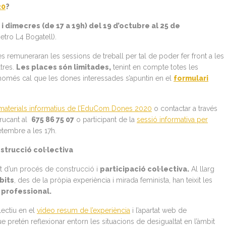
20
?
 i dimecres (de 17 a 19h) del 19 d’octubre al 25 de
etro L4 Bogatell).
es remuneraran les sessions de treball per tal de poder fer front a les
ltres.
Les places són limitades,
tenint en compte totes les
 només cal que les dones interessades s’apuntin en el
formulari
materials informatius de l’EduCom Dones 2020
o contactar a través
rucant al
675 86 75 07
o participant de la
sessió informativa per
etembre a les 17h.
trucció col·lectiva
t d’un procés de construcció i
participació col·lectiva.
Al llarg
bits
, des de la pròpia experiència i mirada feminista, han teixit les
professional.
lectiu en el
vídeo resum de l’experiència
i l’apartat web de
 pretén reflexionar entorn les situacions de desigualtat en l’àmbit