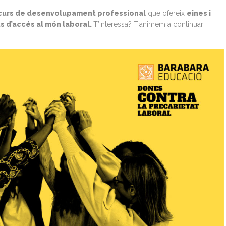
curs de desenvolupament professional
que ofereix
eines i
s d’accés al món laboral.
T’interessa? T’animem a continuar