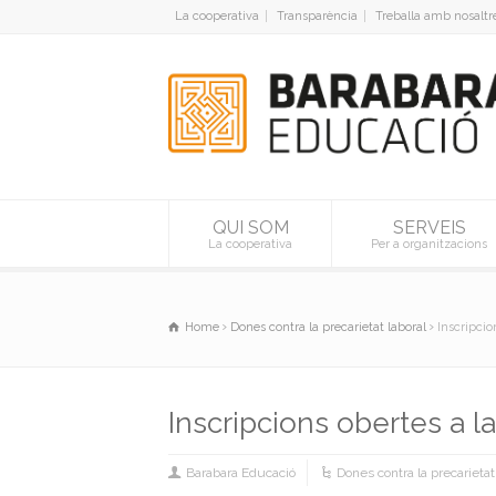
La cooperativa
Transparència
Treballa amb nosaltr
QUI SOM
SERVEIS
La cooperativa
Per a organitzacions
Home
Dones contra la precarietat laboral
Inscripcio
Inscripcions obertes a 
Barabara Educació
Dones contra la precarietat