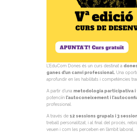
L’EduCom Dones és un curs destinat a
dones
ganes d’un canvi professional.
Una oportun
aprofundir en les habilitats i competències tra
A partir d’una
metodologia participativa i 
potenciïn
l’autoconeixement i l’autoconf
professional.
A través de
12 sessions grupals i 3 session
treball personalitzat, i al final del procés, reb
veuen i com les perceben en l’àmbit laboral.