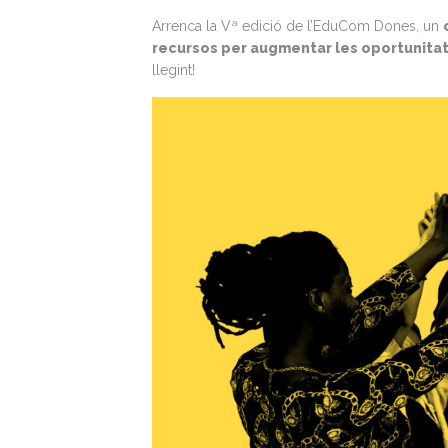
Arrenca la Vª edició de l’EduCom Dones, un
recursos per augmentar les oportunitat
llegint!