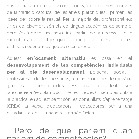
nostra cultura dona als valors teòrics, possiblement derivats
de la tradició catòlica ,de les arrels platòniques, primen les
idees per sobre la realitat. Per la majoria del professorat els
únics coneixement són els continguts acadèmics de sempre,
però s’està obrint una nova línia, partint de la necessitat d’un
model d’aprenentatge que respongui als canvis socials,
culturals i econòmics que se estan produint.
Aquest
enfocament alternatiu
es basa en el
desenvolupament de les competències individuals
per al ple desenvolupament
personal, social i
professional de les persones, en un marc de democràcia
igualitària i emancipadora. Els seus precedents son
l’anomenada “escola nova”, (Freinet, Dewey). Exemples duts a
la pràctica en aquest sentit són les comunitats d’aprenentatge
(CREA) la Xarxa d’educadors i educadores per a una
ciutadania global (Fundació Intermón Oxfam)
Però de què parlem quan
parlem de competències?