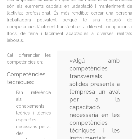
són els elements cabdals en l’adaptació i manteniment de
l’activitat professional. És més rendible cercar una persona
treballadora polivalent perquè té una dotació de
competències fàcilment transferibles a diferents ocupacions i
llocs de feina i fàcilment adaptables a diverses realitats
laborals.
Cal diferenciar les
«Algú amb
competències en:
competències
Competències
transversals
tècniques:
sòlides presenta a
l’empresa un aval
Fan referència
per a la
als
coneixements
capacitació
teòrics i tècnics
necessària en les
específics
competències
necessaris per al
tècniques i les
des
instrumentals