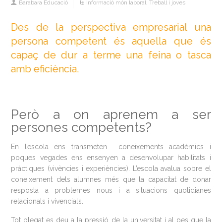
Barabara Educació
Informació món laboral
,
Treball i joves
Des de la perspectiva empresarial una
persona competent és aquella que és
capaç de dur a terme una feina o tasca
amb eficiència.
Però a on aprenem a ser
persones competents?
En l’escola ens transmeten coneixements acadèmics i
poques vegades ens ensenyen a desenvolupar habilitats i
pràctiques (vivències i experiències). L’escola avalua sobre el
coneixement dels alumnes més que la capacitat de donar
resposta a problemes nous i a situacions quotidianes
relacionals i vivencials.
Tot plegat es deu a la pressió de la universitat i al pes que la