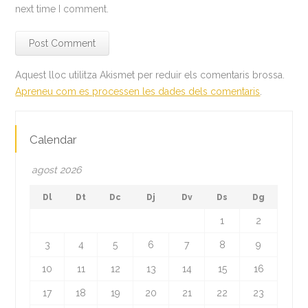
next time I comment.
Aquest lloc utilitza Akismet per reduir els comentaris brossa.
Apreneu com es processen les dades dels comentaris
.
Calendar
agost 2026
Dl
Dt
Dc
Dj
Dv
Ds
Dg
1
2
3
4
5
6
7
8
9
10
11
12
13
14
15
16
17
18
19
20
21
22
23