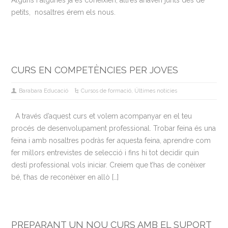
Alguns i algunes ja es coneixien, altres anaven junts des de
petits, nosaltres érem els nous.
CURS EN COMPETÈNCIES PER JOVES
Barabara Educació
Cursos de formació
,
Últimes noticies
A través d’aquest curs et volem acompanyar en el teu
procés de desenvolupament professional. Trobar feina és una
feina i amb nosaltres podràs fer aquesta feina, aprendre com
fer millors entrevistes de selecció i fins hi tot decidir quin
destí professional vols iniciar. Creiem que t’has de conèixer
bé, t’has de reconèixer en allò […]
PREPARANT UN NOU CURS AMB EL SUPORT