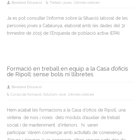
Barabara Educació
Treball i joves
,
Últimes noticies
Ja es pot consultar l’informe sobre la Situació laboral de les
persones joves a Catalunya, elaborat amb les dades del 3r
trimestre de 2015 de l’Enquesta de població activa (EPA).
Formació en treball en equip a la Casa d’oficis
de Ripoll: sense bolis ni llibretes
Barabara Educació
Cursos de formació
,
EduCom Jove
,
Últimes noticies
Hem acabat les formacions a la Casa d’oficis de Ripoll, una
vintena de nois i noies dels mòduls d’auxiliar de treball
social i de manteniment d’interiors hi varen
participar. Vàrem començar amb activitats de coneixença.