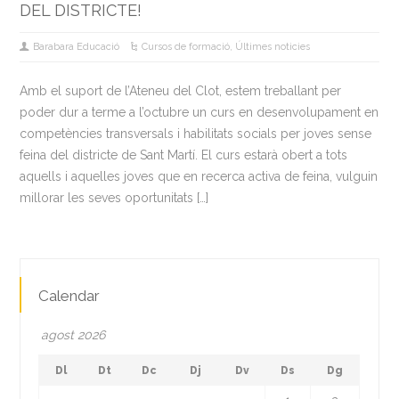
DEL DISTRICTE!
Barabara Educació
Cursos de formació
,
Últimes noticies
Amb el suport de l’Ateneu del Clot, estem treballant per
poder dur a terme a l’octubre un curs en desenvolupament en
competències transversals i habilitats socials per joves sense
feina del districte de Sant Martí. El curs estarà obert a tots
aquells i aquelles joves que en recerca activa de feina, vulguin
millorar les seves oportunitats […]
Calendar
agost 2026
Dl
Dt
Dc
Dj
Dv
Ds
Dg