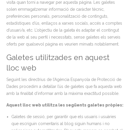
visita quan torni a navegar per aquesta pàgina. Les galetes
solen emmagatzemar informació de caràcter tècnic,
preferències personals, personalització de continguts,
estadístiques d’ús, enllaços a xarxes socials, accés a comptes
d’usuari/a, etc. L’objectiu de la galeta és adaptar el contingut
de la web al seu perfil i necessitats, sense galetes els serveis
oferts per qualsevol pàgina es veurien minvats notablement.
Galetes utilitzades en aquest
lloc web
Seguint les directrius de l’Agència Espanyola de Protecció de
Dades procedim a detallar l’ús de galetes que fa aquesta web
amb la finalitat d’informar amb la màxima exactitud possible.
Aquest lloc web utilitza les següents galetes pròpies:
Galetes de sessió, per garantir que els usuaris i usuàries
que escriguin comentaris al blog siguin humans i no