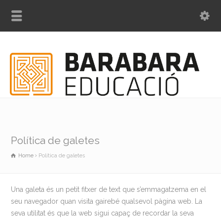
Política de galetes
Home
Política de galetes
Una galeta és un petit fitxer de text que s’emmagatzema en el
seu navegador quan visita gairebé qualsevol pàgina web. La
seva utilitat és que la web sigui capaç de recordar la seva