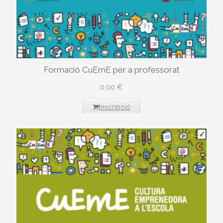
Formació CuEmE per a professorat
0,00
€
Inscripció