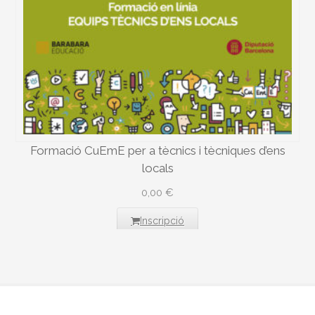
Formació CuEmE per a tècnics i tècniques d’ens
locals
0,00
€
Inscripció