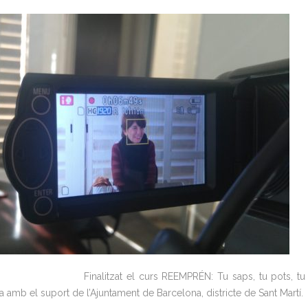
Finalitzat el curs REEMPRÉN: Tu saps, tu pots, tu
 amb el suport de l’Ajuntament de Barcelona, districte de Sant Martí.