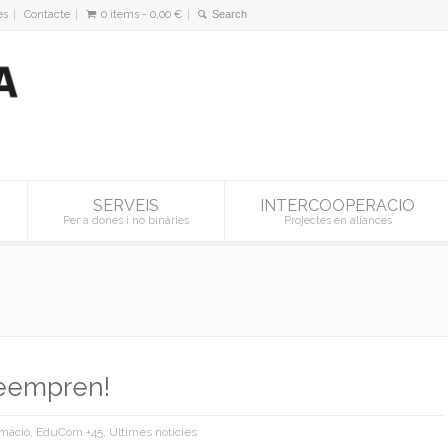
es
Contacte
0 items -
0,00
€
SERVEIS
INTERCOOPERACIO
Per a dones i no binàries
Projectes en aliances
 reempren!
rmació
,
EduCom +45
,
Últimes noticies