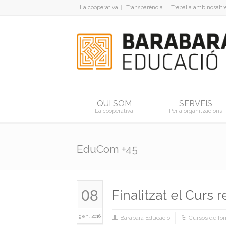
La cooperativa
Transparència
Treballa amb nosaltr
QUI SOM
SERVEIS
La cooperativa
Per a organitzacions
EduCom +45
08
Finalitzat el Curs
gen. 2016
Barabara Educació
Cursos de fo