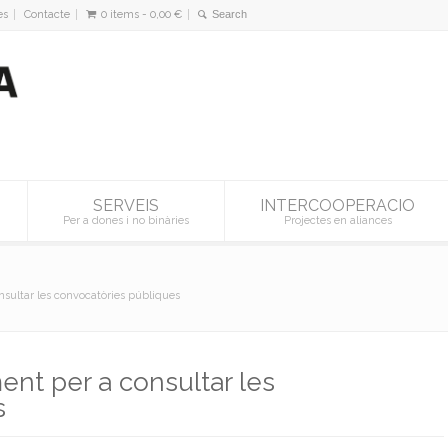
es
Contacte
0 items -
0,00
€
SERVEIS
INTERCOOPERACIO
Per a dones i no binàries
Projectes en aliances
sultar les convocatòries públiques
nt per a consultar les
s