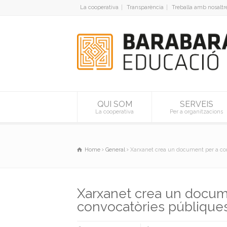
La cooperativa
Transparència
Treballa amb nosaltr
QUI SOM
SERVEIS
La cooperativa
Per a organitzacions
Home
General
Xarxanet crea un document per a con
Xarxanet crea un docume
convocatòries públique