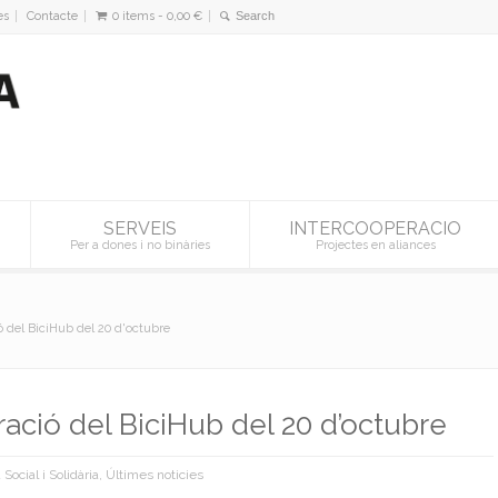
es
Contacte
0 items -
0,00
€
SERVEIS
INTERCOOPERACIO
Per a dones i no binàries
Projectes en aliances
ó del BiciHub del 20 d'octubre
ració del BiciHub del 20 d’octubre
Social i Solidària
,
Últimes noticies