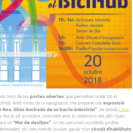
mb l’inici de les
portes obertes
que permetran visitar tot el
BiciHub. Amb motiu de la inauguració s’ha preparat una
exposició
le Nou. Atlas ilustrado de un barrio industrial”
, de l’artista
Lapin
,
tar fins al 28 d’octubre, coincidint amb la celebració del 48h Open
larà un
“Mur de desitjos”
, on les persones assistents podran
 Mentrestant, els més menuts podran gaudir d’un
circuit d’habilitats