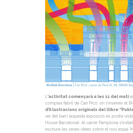
L
’activitat començarà a les 11 del matí
a
complex fabril de Can Picó, on s’insereix el 
d’il·lustracions originals del llibre “Pob
veí del barri (aquesta exposició es podrà visi
House Barcelona). Al carrer Pamplona s’instal·
escriure les seves idees sobre el nou espai.