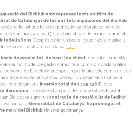
’inauguració del BiciHub amb representants polítics de
itat de Catalunya i de les entitats impulsores del BiciHub
.
procés participat que ha servit per delimitar el projecte marc del
ió. A continuació, a les 13 h, arribarà el torn de la música amb els
iutadella Sons
. Després de fer un beure i gaudir de la música, a
drà reservar tiquets amb antelació,
aquí
).
ència de proximitat, de barri i de ciutat
, dedicat a la mobilitat
i Solidària. Un model de gestió comunitària com a proposta política
ius i persones de Barcelona que apostin per la bicicleta com a eina de
na el procés de rehabilitació de l’edifici de Can Picó fruit de la
rivada, completant una
inversió total de 1.129.136 €,
dels
 de Barcelona
i la resta els han posat les cooperatives Biciclot i
quan Biciclot va signar un
contracte de cessió d’ús de l’edifici
a seva banda, la
Generalitat
de Catalunya
,
ha promogut el
ecte marc del BiciHub
i la seva governança.