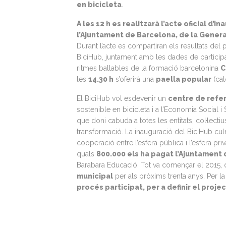
en bicicleta
.
A les 12 h es realitzarà l’acte oficial d
l’Ajuntament de Barcelona, de la General
Durant l’acte es compartiran els resultats del 
BiciHub, juntament amb les dades de participac
ritmes ballables de la formació barcelonina
C
les
14.30 h
s’oferirà una
paella popular
(cal
El BiciHub vol esdevenir un
centre de refer
sostenible en bicicleta i a l’Economia Social 
que doni cabuda a totes les entitats, col·lect
transformació. La inauguració del BiciHub culmi
cooperació entre l’esfera pública i l’esfera p
quals
800.000 els ha pagat l’Ajuntament
Barabara Educació. Tot va començar el 2015, 
municipal
per als pròxims trenta anys. Per l
procés participat
, per a definir el proj