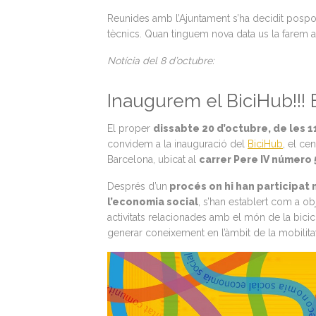
Reunides amb l’Ajuntament s’ha decidit pospos
tècnics. Quan tinguem nova data us la farem 
Notícia del 8 d’octubre:
Inaugurem el BiciHub!!
El proper
dissabte 20 d’octubre, de les 11
convidem a la inauguració del
BiciHub
, el ce
Barcelona, ubicat al
carrer Pere IV número 
Després d’un
procés on hi han participat 
l’economia social
, s’han establert com a ob
activitats relacionades amb el món de la bici
generar coneixement en l’àmbit de la mobilitat