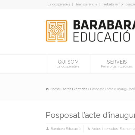
La cooperativa
Transparència
Treballa amb nosaltr
QUI SOM
SERVEIS
La cooperativa
Per a organitzacions
Home
Actes i xerrades
Posposat l'acte d'inauguraci
Posposat l’acte d’inaugu
Barabara Educació
Actes i xerrades
,
Economia 