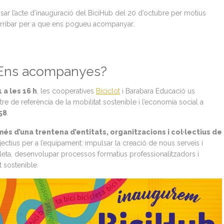
ar l’acte d’inauguració del BiciHub del 20 d’octubre per motius
arribar per a que ens pogueu acompanyar.
! Ens acompanyes?
 a les 16 h
, les cooperatives
Biciclot
i Barabara Educació us
ntre de referència de la mobilitat sostenible i l’economia social a
58
.
més d’una trentena d’entitats, organitzacions i col·lectius de
jectius per a l’equipament: impulsar la creació de nous serveis i
cleta, desenvolupar processos formatius professionalitzadors i
 sostenible.