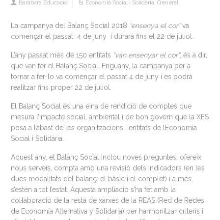
Barabara Educació
Economia Social i Solidària
,
General
La campanya del Balanç Social 2018
“ensenya el cor”
va
començar el passat 4 de juny i durarà fins el 22 de juliol.
L’any passat més de 150 entitats
“van ensenyar el cor”
, és a dir,
que van fer el Balanç Social. Enguany, la campanya per a
tornar a fer-lo va començar el passat 4 de juny i es podrà
realitzar fins proper 22 de juliol.
El Balanç Social és una eina de rendició de comptes que
mesura l’impacte social, ambiental i de bon govern que la XES
posa a l’abast de les organitzacions i entitats de lEconomia
Social i Solidària.
Aquest any, el Balanç Social inclou noves preguntes, ofereix
nous serveis, compta amb una revisió dels indicadors (en les
dues modalitats del balanç: el bàsic i el complet) i a més,
s’estén a tot l’estat. Aquesta ampliació s’ha fet amb la
col·laboració de la resta de xarxes de la REAS (Red de Redes
de Economía Alternativa y Solidaria) per harmonitzar criteris i