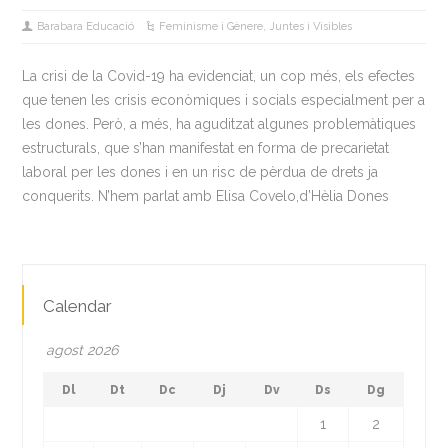
Barabara Educació
Feminisme i Gènere
,
Juntes i Visibles
La crisi de la Covid-19 ha evidenciat, un cop més, els efectes
que tenen les crisis econòmiques i socials especialment per a
les dones. Però, a més, ha aguditzat algunes problemàtiques
estructurals, que s’han manifestat en forma de precarietat
laboral per les dones i en un risc de pèrdua de drets ja
conquerits. N’hem parlat amb Elisa Covelo,d’Hèlia Dones
Calendar
agost 2026
Dl
Dt
Dc
Dj
Dv
Ds
Dg
1
2