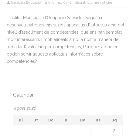
Barabara Educació
Informació món laboral
,
Últimes noticies
L’Institut Municipal d’Ocupació Salvador Seguí ha
desenvolupat dues eines, dos aplicatius d’autoevaluació del
nivell d’assoliment de competències, que ens han semblat
molt interessants i molt alineats amb la nostra manera de
treballar l’avaluació per competències, Però per a què ens
poden servir aquests aplicatius informàtics sobre
competències?
Calendar
agost 2026
Dl
Dt
Dc
Dj
Dv
Ds
Dg
1
2