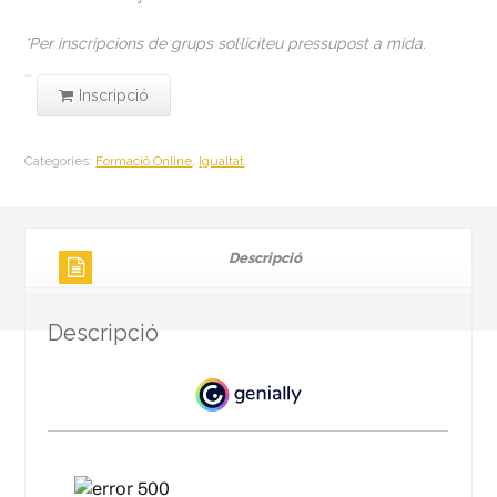
*Per inscripcions de grups sol·liciteu pressupost a mida.
quantitat
Inscripció
de
Formació
Categories:
Formació Online
,
Igualtat
en
línia.
Guia
pas
Descripció
a
pas
per
Descripció
a
dissenyar
el
Pla
d’Igualtat