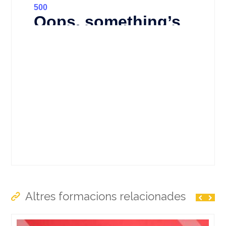
Barabara Educació ofereix el curs
Formació en línia.
Guia pas a pas per a dissenyar el Pla d’Igualtat.
Aquesta és una formació que ajuda a explorar els
fonaments dels plans d’igualtat des de la seva
importància fins a la seva implementació efectiva.
Coneixement d’ estratègies per fomentar la igualtat en
tots els aspectes de l’empresa i com integrar-ho al pla
global. Construcció d’un diccionari comú per assolir
alguns conceptes previs en referencia la igualtat en
l’àmbit laboral. Implementar un Pla d’Igualtat no només
és una obligació legal per a moltes empreses, sinó
també una oportunitat per millorar la cultura
organitzacional.
Altres formacions relacionades