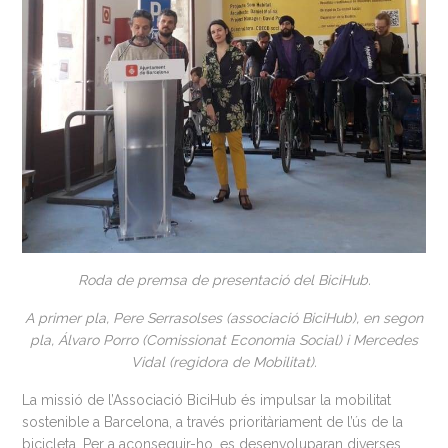
Roda de premsa de presentació del BiciHub.
A primer pla, Pere Serrasolses (associació BiciHub), en segon
pla, Álvaro Porro (Comissionat Economia Social) i Mercedes
Vidal (regidora de Mobilitat).
La missió de l’Associació BiciHub és impulsar la mobilitat
sostenible a Barcelona, ​​a través prioritàriament de l’ús de la
bicicleta. Per a aconseguir-ho, es desenvoluparan diverses