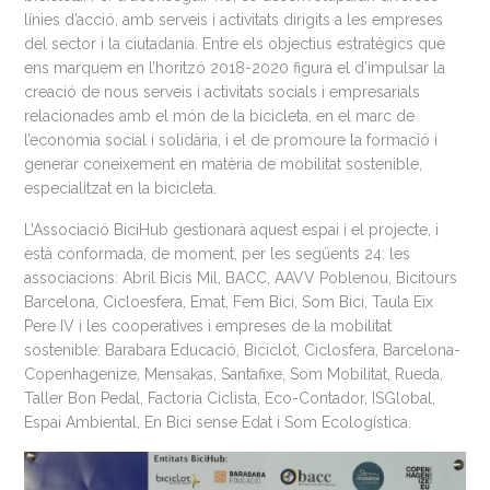
línies d’acció, amb serveis i activitats dirigits a les empreses
del sector i la ciutadania. Entre els objectius estratègics que
ens marquem en l’horitzó 2018-2020 figura el d’impulsar la
creació de nous serveis i activitats socials i empresarials
relacionades amb el món de la bicicleta, en el marc de
l’economia social i solidària, i el de promoure la formació i
generar coneixement en matèria de mobilitat sostenible,
especialitzat en la bicicleta.
L’Associació BiciHub gestionarà aquest espai i el projecte, i
està conformada, de moment, per les següents 24: les
associacions: Abril Bicis Mil, BACC, AAVV Poblenou, Bicitours
Barcelona, Cicloesfera, Emat, Fem Bici, Som Bici, Taula Eix
Pere IV i les cooperatives i empreses de la mobilitat
sostenible: Barabara Educació, Biciclot, Ciclosfera, Barcelona-
Copenhagenize, Mensakas, Santafixe, Som Mobilitat, Rueda,
Taller Bon Pedal, Factoria Ciclista, Eco-Contador, ISGlobal,
Espai Ambiental, En Bici sense Edat i Som Ecologística.