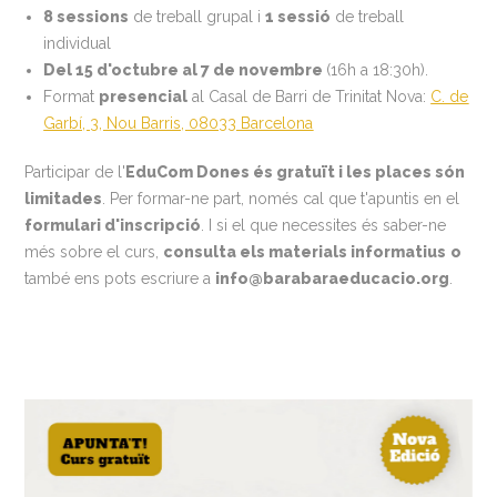
8 sessions
de treball grupal i
1 sessió
de treball
individual
Del 15 d'octubre al 7 de novembre
(16h a 18:30h).
Format
presencial
al Casal de Barri de Trinitat Nova:
C. de
Garbí, 3, Nou Barris, 08033 Barcelona
Participar de l'
EduCom Dones és gratuït i les places són
limitades
. Per formar-ne part, només cal que t'apuntis en el
formulari d'inscripció
. I si el que necessites és saber-ne
més sobre el curs,
consulta els materials informatius
o
també ens pots escriure a
info@barabaraeducacio.org
.