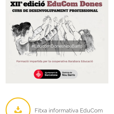
#EducomDonesNouBarris
Fitxa informativa EduCom