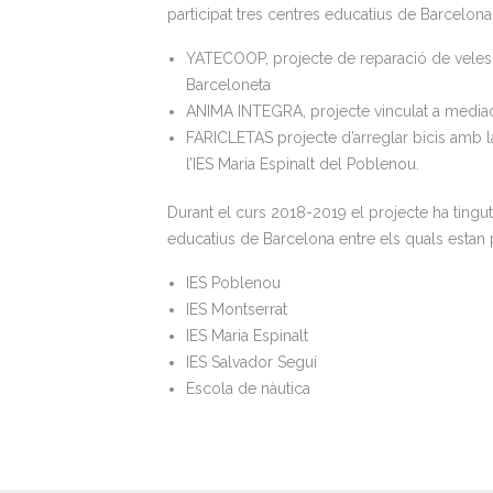
participat tres centres educatius de Barcelona
YATECOOP, projecte de reparació de veles cr
Barceloneta
ANIMA INTEGRA, projecte vinculat a mediaci
FARICLETAS projecte d’arreglar bicis amb la 
l’IES Maria Espinalt del Poblenou.
Durant el curs 2018-2019 el projecte ha tingut 
educatius de Barcelona entre els quals estan p
IES Poblenou
IES Montserrat
IES Maria Espinalt
IES Salvador Seguí
Escola de nàutica