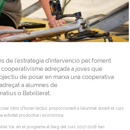
 de l’estratègia d’intervenció pel foment
a i cooperativisme adreçada a joves que
’objectiu de posar en marxa una cooperativa
 adreçat a alumnes de
matius o Batxillerat.
ar (dins d’horari lectiu), proporcionant a l’alumnat durant el curs
una activitat productiva i econòmica.
le Via, en el programa al llarg del curs 2017-2018 han