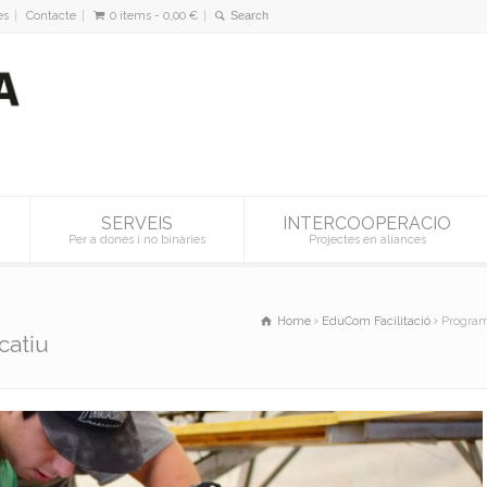
es
Contacte
0 items -
0,00
€
SERVEIS
INTERCOOPERACIO
Per a dones i no binàries
Projectes en aliances
Home
EduCom Facilitació
Program
catiu