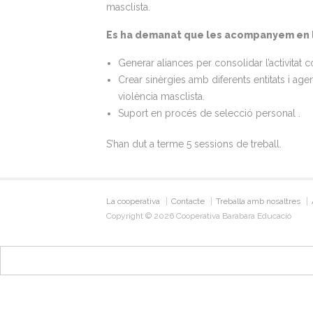
masclista.
Es ha demanat que les acompanyem en l’e
Generar aliances per consolidar l’activitat 
Crear sinèrgies amb diferents entitats i agent
violència masclista.
Suport en procés de selecció personal .
S’han dut a terme 5 sessions de treball.
La cooperativa
Contacte
Treballa amb nosaltres
Copyright © 2026 Cooperativa Barabara Educació