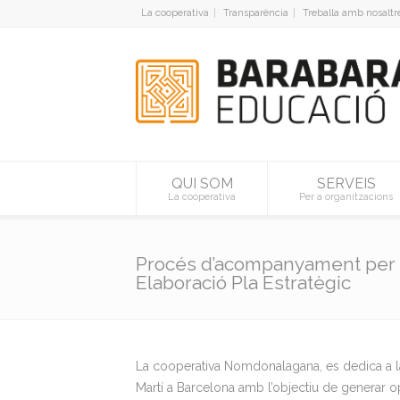
La cooperativa
Transparència
Treballa amb nosaltr
QUI SOM
SERVEIS
La cooperativa
Per a organitzacions
Procés d’acompanyament per
Elaboració Pla Estratègic
La cooperativa Nomdonalagana, es dedica a la
Martí a Barcelona amb l’objectiu de generar op