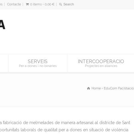
es
Contacte
0 items -
0,00
€
SERVEIS
INTERCOOPERACIO
Per a dones i no binàries
Projectes en aliances
Home
EduCom Facilitació
 fabricació de melmelades de manera artesanal al districte de Sant
ortunitats laborals de qualitat per a dones en situació de violència