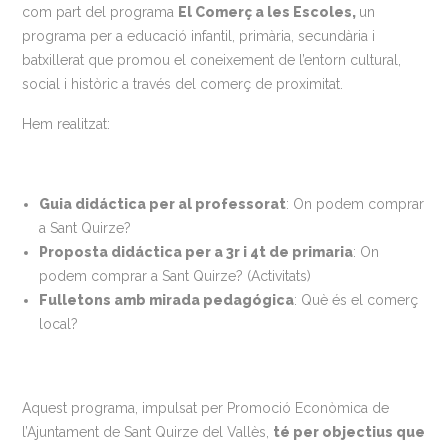
com part del programa
El Comerç a les Escoles,
un
programa per a educació infantil, primària, secundària i
batxillerat que promou el coneixement de l’entorn cultural,
social i històric a través del comerç de proximitat.
Hem realitzat:
Guia didáctica per al professorat
: On podem comprar
a Sant Quirze?
Proposta didáctica per a 3r i 4t de primaria
: On
podem comprar a Sant Quirze? (Activitats)
Fulletons amb mirada pedagógica
: Què és el comerç
local?
Aquest programa, impulsat per Promoció Econòmica de
l’Ajuntament de Sant Quirze del Vallès,
té per objectius que