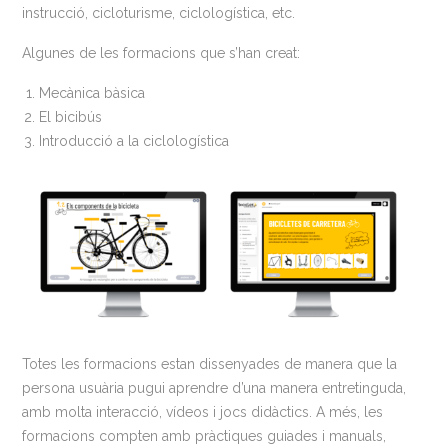
instrucció, cicloturisme, ciclologística, etc.
Algunes de les formacions que s’han creat:
Mecànica bàsica
El bicibús
Introducció a la ciclologística
Totes les formacions estan dissenyades de manera que la
persona usuària pugui aprendre d’una manera entretinguda,
amb molta interacció, vídeos i jocs didàctics. A més, les
formacions compten amb pràctiques guiades i manuals,