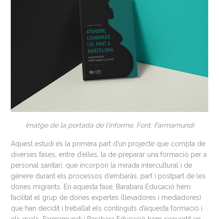
Imatge de la portada de l’informe. Font: Farmamundi
Aquest estudi és la primera part d’un projecte que compta de
diverses fases, entre d’elles, la de preparar una formació per a
personal sanitari, que incorpori la mirada intercultural i de
gènere durant els processos d’embaràs, part i postpart de les
dones migrants. En aquesta fase, Barabara Educació hem
facilitat el grup de dones expertes (llevadores i mediadores)
que han decidit i treballat els continguts d’aquesta formació i