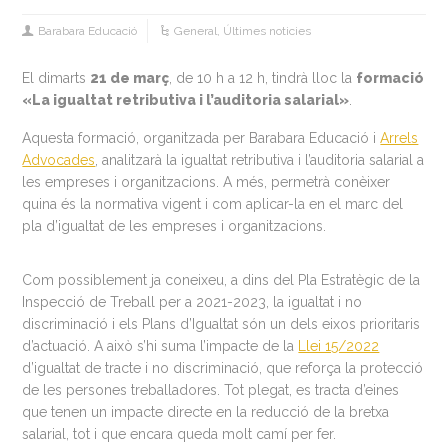
Barabara Educació
General
,
Últimes noticies
El dimarts
21 de març
, de 10 h a 12 h, tindrà lloc la
formació
«La igualtat retributiva i l’auditoria salarial»
.
Aquesta formació, organitzada per Barabara Educació i
Arrels
Advocades
, analitzarà la igualtat retributiva i l’auditoria salarial a
les empreses i organitzacions. A més, permetrà conèixer
quina és la normativa vigent i com aplicar-la en el marc del
pla d’igualtat de les empreses i organitzacions.
Com possiblement ja coneixeu, a dins del Pla Estratègic de la
Inspecció de Treball per a 2021-2023, la igualtat i no
discriminació i els Plans d’Igualtat són un dels eixos prioritaris
d’actuació. A això s’hi suma l’impacte de la
Llei 15/2022
d’igualtat de tracte i no discriminació, que reforça la protecció
de les persones treballadores. Tot plegat, es tracta d’eines
que tenen un impacte directe en la reducció de la bretxa
salarial, tot i que encara queda molt camí per fer.