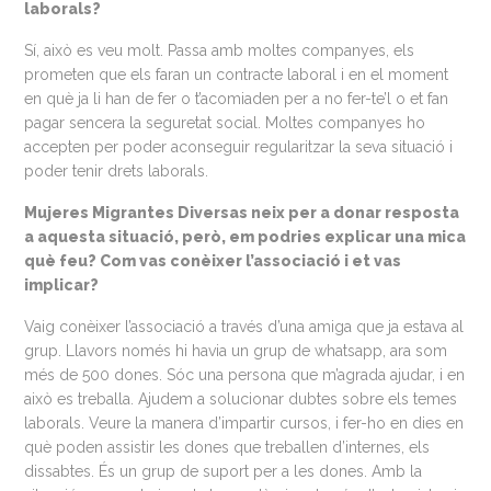
laborals?
Sí, això es veu molt. Passa amb moltes companyes, els
prometen que els faran un contracte laboral i en el moment
en què ja li han de fer o t’acomiaden per a no fer-te’l o et fan
pagar sencera la seguretat social. Moltes companyes ho
accepten per poder aconseguir regularitzar la seva situació i
poder tenir drets laborals.
Mujeres Migrantes Diversas neix per a donar resposta
a aquesta situació, però, em podries explicar una mica
què feu? Com vas conèixer l’associació i et vas
implicar?
Vaig conèixer l’associació a través d’una amiga que ja estava al
grup. Llavors només hi havia un grup de whatsapp, ara som
més de 500 dones. Sóc una persona que m’agrada ajudar, i en
això es treballa. Ajudem a solucionar dubtes sobre els temes
laborals. Veure la manera d’impartir cursos, i fer-ho en dies en
què poden assistir les dones que treballen d’internes, els
dissabtes. És un grup de suport per a les dones. Amb la