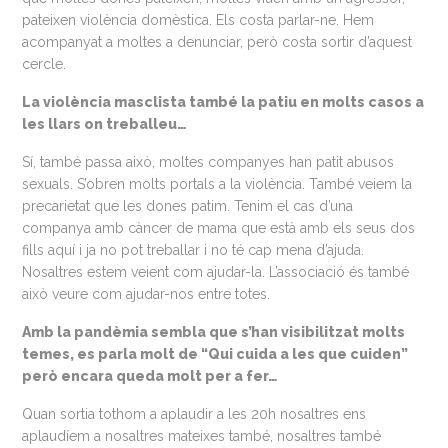
pateixen violència domèstica. Els costa parlar-ne. Hem
acompanyat a moltes a denunciar, però costa sortir d’aquest
cercle.
La violència masclista també la patiu en molts casos a
les llars on treballeu…
Sí, també passa això, moltes companyes han patit abusos
sexuals. S’obren molts portals a la violència. També veiem la
precarietat que les dones patim. Tenim el cas d’una
companya amb càncer de mama que està amb els seus dos
fills aquí i ja no pot treballar i no té cap mena d’ajuda.
Nosaltres estem veient com ajudar-la. L’associació és també
això veure com ajudar-nos entre totes.
Amb la pandèmia sembla que s’han visibilitzat molts
temes, es parla molt de “Qui cuida a les que cuiden”
però encara queda molt per a fer…
Quan sortia tothom a aplaudir a les 20h nosaltres ens
aplaudíem a nosaltres mateixes també, nosaltres també