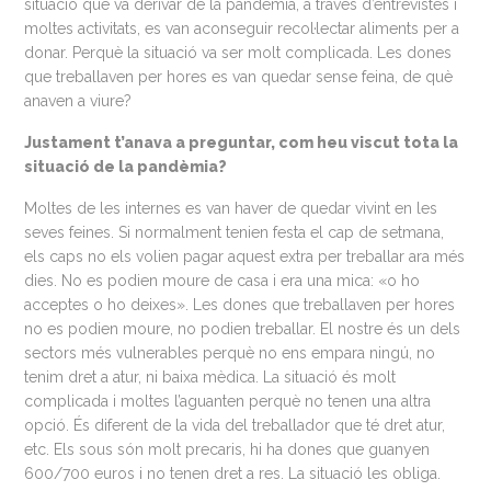
situació que va derivar de la pandèmia, a través d’entrevistes i
moltes activitats, es van aconseguir recol·lectar aliments per a
donar. Perquè la situació va ser molt complicada. Les dones
que treballaven per hores es van quedar sense feina, de què
anaven a viure?
Justament t’anava a preguntar, com heu viscut tota la
situació de la pandèmia?
Moltes de les internes es van haver de quedar vivint en les
seves feines. Si normalment tenien festa el cap de setmana,
els caps no els volien pagar aquest extra per treballar ara més
dies. No es podien moure de casa i era una mica: «o ho
acceptes o ho deixes». Les dones que treballaven per hores
no es podien moure, no podien treballar. El nostre és un dels
sectors més vulnerables perquè no ens empara ningú, no
tenim dret a atur, ni baixa mèdica. La situació és molt
complicada i moltes l’aguanten perquè no tenen una altra
opció. És diferent de la vida del treballador que té dret atur,
etc. Els sous són molt precaris, hi ha dones que guanyen
600/700 euros i no tenen dret a res. La situació les obliga.