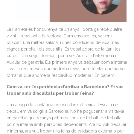
La Harriete és hondurenya, té 43 anys i porta gairebé quatre
vivint i treballant a Barcelona. Com ens explica, va venir
buscant una millora salarial i unes condicions de vida més
dignes per ella i els seus fills. És treballadora de la llar i les
cures i s’ha seguit formant per a ser Auxiliar d’infermeria i
Auxiliar de geriatria. Els primers anys va treballar com a interna
i ara, fa dos mesos que no troba feina, però té clar que no vol
tornar al que anomena “esclavitud moderna.” En parlem…
Com va ser l’experiència d’arribar a Barcelona? Et vas
trobar amb dificultats per trobar feina?
Una amiga de la infància em va rebre, ella viu a l’Escala i el
treball em va sorgir a Barcelona. No he pogut anar a visitar-la
en gairebé quatre anys pel meu tipus de treball. He treballat
com a interna amb persones dependents. Ara no vull treballar
d’interna, ara vull trobar una feina de cuidadora externa o per