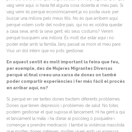
vaig venir aquí, si havia fet alguna cosa dolenta al meu país. Si
vaig venir és perquè econòmicament ja no podia viure, per
buscar una millora pels meus fills. No és que arribem aquí
perquè volem sortir del nostre país, qui no es voldria quedar
a casa seva, amb la seva gent, els seus costums? Venim
perquè busquem una millora. És molt dur estar aquí i no
poder estar amb la família, l’any passat va morir el meu pare.
Vius un dol intern que no pots gestionar.
En aquest sentit és molt important la feina que feu,
per exemple, des de Mujeres Migrantes Diversas
perquè al final creeu una xarxa de dones on també
poder compartir experiències i fer més fàcil el procés
en arribar aquí, no?
Sí, perquè en ser tantes dones tractem diferents problemes.
Dones que tenen depressió i problemes de salut. No totes
podem gestionar el que suposa el tancament. Hi ha gent a qui
el tancament la mata, i ha d’anar al psicòleg o psiquiatre i
començar a prendre medicació. I també la violència masclista
que moltes dones pateixen, moltes viuen amb un agressor,