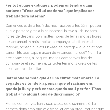
Per tot el que expliques, podem entendre quan
parlaves “d’esclavitud moderna”, què implica ser
treballadora interna?
Comences el dia a les 9 del matí i acabes a les 22h, i pot ser
que la persona gran a la nit necessiti la teva ajuda, no tens
hores de descans. Són moltes hores de feina i moltes hores
de tancament. A més, moltes companyes s’enfronten al
racisme, pensen que ets un «ase de càrrega», que no et pots
cansar. Els teus caps marxen de vacances i tu, què? No hi ha
dret a vacances, ni pagues, moltes companyes han de
comprar-se el seu menjar. Es violenten molts drets de les
treballadores de la llar.
Barcelona sembla que és una ciutat molt oberta, i a
vegades es tendeix a pensar que el racisme ens
queda ja lluny, però encara queda molt per fer. T’has
trobat amb algun tipus de discriminació?
Moltes companyes han viscut casos de discriminació. La
primera dona amb què vaig treballar em va preguntar per què