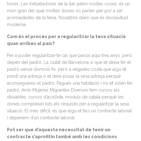
hores. Les treballadores de la llar patim moltes coses, és un
món gran del qual moltes dones no parlen per por a ser
acomiadades de la feina. Nosaltres diem que és l’esclavitud
moderna.
Com és el procés per a regularitzar la teva situació
quan arribes al país?
Per a poder regularitzar-te cal que passis aquí tres anys, però
depèn del padró. La ciutat de Barcelona sí que et deixa fer el
padró sense domicili fix, però a vegades costa que algú et
presti una adreça o et deixi posar la seva adreça perquè
aconsegueixis el padró. Pagues una habitació i no et volen fer
padró. Amb Mujeres Migrantes Diverses fem cursos els
dissabtes, cursos d’acollida, mòduls de català perquè les
dones compleixin tots els requisits per a regularitzar la seva
situació. El més difícil, és que algú et faci un contracte laboral
i depenem d’un contracte laboral.
Pot ser que d’aquesta necessitat de tenir un
contracte s’aprofitin també amb les condicions