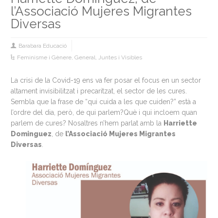
l’Associació Mujeres Migrantes
Diversas
Barabara Educació
Feminisme i Gènere
,
General
,
Juntes i Visibles
La crisi de la Covid-19 ens va fer posar el focus en un sector
altament invisibilitzat i precaritzat, el sector de les cures.
Sembla que la frase de “qui cuida a les que cuiden?” està a
l’ordre del dia, però, de qui parlem?
Què i qui incloem quan
parlem de cures? Nosaltres n’hem parlat amb la
Harriette
Dominguez
, de
l’Associació Mujeres Migrantes
Diversas
.