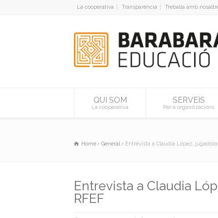
La cooperativa
Transparència
Treballa amb nosaltr
QUI SOM
SERVEIS
La cooperativa
Per a organitzacions
Home
General
Entrevista a Claudia López, jugador
Entrevista a Claudia Ló
RFEF