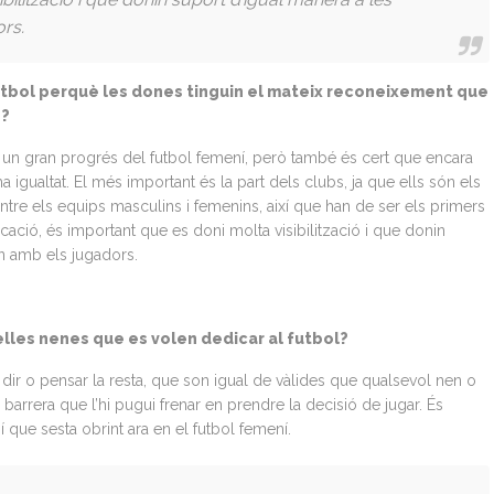
rs.
futbol perquè les dones tinguin el mateix reconeixement que
o?
 un gran progrés del futbol femení, però també és cert que encara
gualtat. El més important és la part dels clubs, ja que ells són els
entre els equips masculins i femenins, així que han de ser els primers
icació, és important que es doni molta visibilització i que donin
n amb els jugadors.
uelles nenes que es volen dedicar al futbol?
ir o pensar la resta, que son igual de vàlides que qualsevol nen o
barrera que l’hi pugui frenar en prendre la decisió de jugar. És
 que sesta obrint ara en el futbol femení.