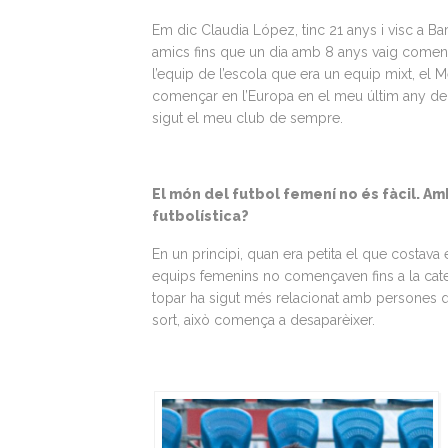
Em dic Claudia López, tinc 21 anys i visc a B
amics fins que un dia amb 8 anys vaig comença
l’equip de l’escola que era un equip mixt, el M
començar en l’Europa en el meu últim any de la 
sigut el meu club de sempre.
El món del futbol femení no és fàcil. Amb
futbolística?
En un principi, quan era petita el que costava 
equips femenins no començaven fins a la cate
topar ha sigut més relacionat amb persones q
sort, això comença a desaparèixer.