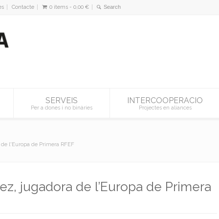
es
Contacte
0 items -
0,00
€
SERVEIS
INTERCOOPERACIO
Per a dones i no binàries
Projectes en aliances
a de l'Europa de Primera RFEF
pez, jugadora de l’Europa de Primera