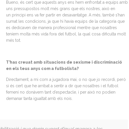
Bueno, és cert que aquests anys ens hem enfrontat a equips amb
uns pressupostos molt més grans que els nostres, això en
un principi ens va fer partir en desavantatge. A més, també s’han
sumat les condicions, ja que hi havia equips de la categoria que
es dedicaven de manera professional mentre que nosaltres
teníem molta més vida fora del futbol, la qual cosa dificulta molt
més tot.
T’has creuat amb situacions de sexisme i discriminació
en els teus anys com a futbolista?
Directament, a mi com a jugadora mai, o no que jo recordi, però
si és cert que he arribat a sentir a dir que nosaltres i el futbol
femení no donàvem tant d’espectacle, i per això no podien
demanar tanta igualtat amb els nois.
bilització i que donin suport d’igual manera a les