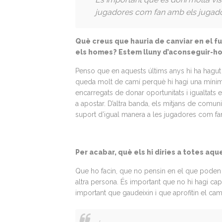
jugadores com fan amb els jugado
Què creus que hauria de canviar en el 
els homes? Estem lluny d’aconseguir-h
Penso que en aquests últims anys hi ha hagut
queda molt de camí perquè hi hagi una mínima i
encarregats de donar oportunitats i igualtats 
a apostar. D’altra banda, els mitjans de comun
suport d’igual manera a les jugadores com fa
Per acabar, què els hi diries a totes aq
Que ho facin, que no pensin en el que poden d
altra persona. És important que no hi hagi cap 
important que gaudeixin i que aprofitin el camí