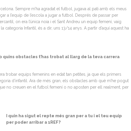
arcelona. Sempre m’ha agradat el futbol, jugava al pati amb els meus
r a l’equip de l’escola a jugar a futbol. Després de passar per
ercantil, on era l’única noia i el Sant Andreu un equip femení, vaig
categoria Infantil, és a dir, uns 13/14 anys. A partir d’aquí aquest ha
 quins obstacles t’has trobat al llarg de la teva carrera
era trobar equips femenins en edat tan petites, ja que els primers
goria d’infantil. Ara de més gran, els obstacles amb què m’he pogut
ue no creuen en el futbol femení o no aposten per ell realment, per
I quin ha sigut el repte més gran per a tu i el teu equip
per poder arribar a 1REF?