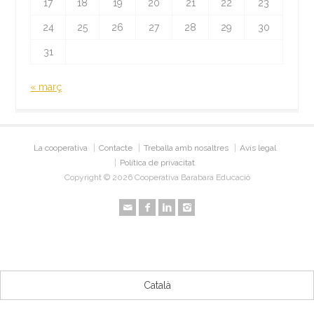
17
18
19
20
21
22
23
24
25
26
27
28
29
30
31
« març
La cooperativa
Contacte
Treballa amb nosaltres
Avís legal
Política de privacitat
Copyright © 2026 Cooperativa Barabara Educació
Català