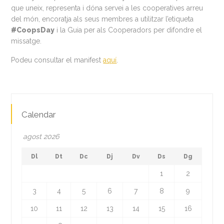
que uneix, representa i dóna servei a les cooperatives arreu
del món, encoratja als seus membres a utilitzar l’etiqueta
#CoopsDay
i la Guia per als Cooperadors per difondre el
missatge.
Podeu consultar el manifest
aquí
.
Calendar
agost 2026
Dl
Dt
Dc
Dj
Dv
Ds
Dg
1
2
3
4
5
6
7
8
9
10
11
12
13
14
15
16