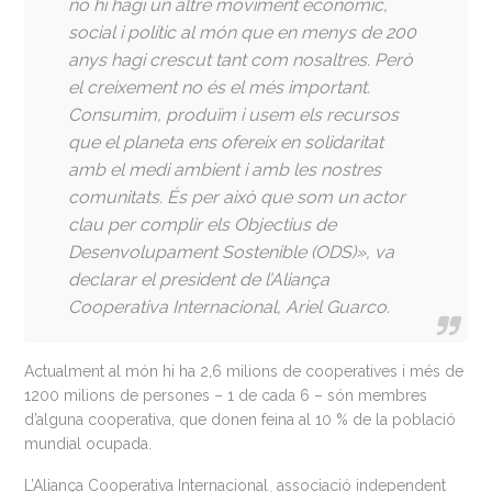
no hi hagi un altre moviment econòmic,
social i polític al món que en menys de 200
anys hagi crescut tant com nosaltres. Però
el creixement no és el més important.
Consumim, produïm i usem els recursos
que el planeta ens ofereix en solidaritat
amb el medi ambient i amb les nostres
comunitats. És per això que som un actor
clau per complir els Objectius de
Desenvolupament Sostenible (ODS)», va
declarar el president de l’Aliança
Cooperativa Internacional, Ariel Guarco.
Actualment al món hi ha 2,6 milions de cooperatives i més de
1200 milions de persones – 1 de cada 6 – són membres
d’alguna cooperativa, que donen feina al 10 % de la població
mundial ocupada.
L’Aliança Cooperativa Internacional¸ associació independent