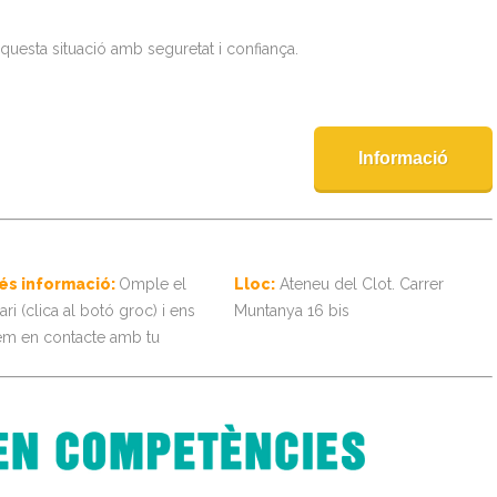
uesta situació amb seguretat i confiança.
Informació
és informació:
Omple el
Lloc:
Ateneu del Clot. Carrer
ri (clica al botó groc) i ens
Muntanya 16 bis
em en contacte amb tu