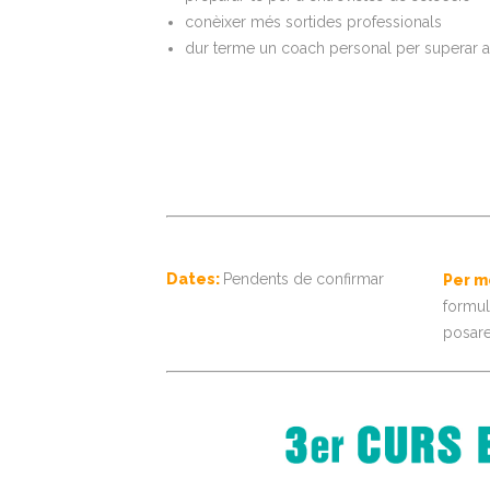
conèixer més sortides professionals
dur terme un coach personal per superar aq
Dates:
Pendents de confirmar
Per m
formula
posar