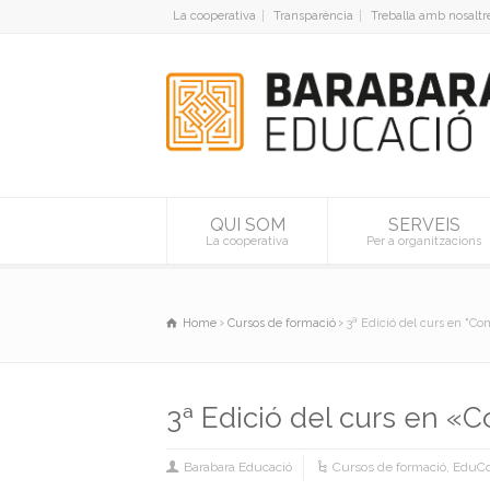
La cooperativa
Transparència
Treballa amb nosaltr
QUI SOM
SERVEIS
La cooperativa
Per a organitzacions
Home
Cursos de formació
3ª Edició del curs en "C
3ª Edició del curs en «
Barabara Educació
Cursos de formació
,
EduC