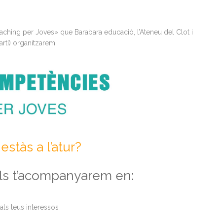
aching per Joves» que Barabara educació, l’Ateneu del Clot i
artí) organitzarem.
estàs a l’atur?
als t’acompanyarem en:
als teus interessos