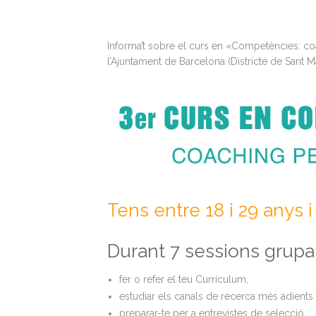
Informa’t sobre el curs en «Competències: co
l’Ajuntament de Barcelona (Districte de Sant M
Tens entre 18 i 29 anys i 
Durant 7 sessions grup
fer o refer el teu Currículum,
estudiar els canals de recerca més adients 
preparar-te per a entrevistes de selecció