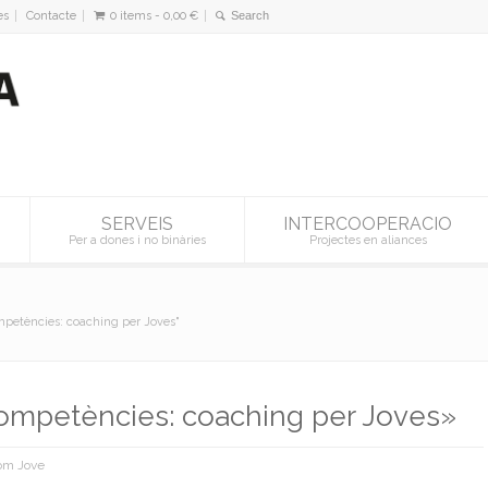
es
Contacte
0 items -
0,00
€
SERVEIS
INTERCOOPERACIO
Per a dones i no binàries
Projectes en aliances
ompetències: coaching per Joves"
Competències: coaching per Joves»
om Jove