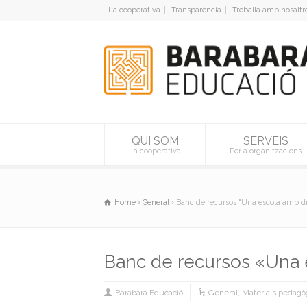
La cooperativa
Transparència
Treballa amb nosaltr
QUI SOM
SERVEIS
La cooperativa
Per a organitzacions
Home
General
Banc de recursos "Una escola amb dr
Banc de recursos «Una 
Barabara Educació
General
,
Materials pedagò