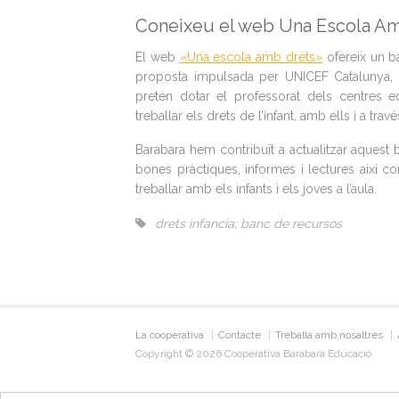
Coneixeu el web Una Escola Am
El web
«Una escola amb drets»
ofereix un ba
proposta impulsada per UNICEF Catalunya, 
pretén dotar el professorat dels centres 
treballar els drets de l’infant, amb ells i a travé
Barabara hem contribuït a actualitzar aquest 
bones pràctiques, informes i lectures així 
treballar amb els infants i els joves a l’aula.
drets infancia; banc de recursos
La cooperativa
Contacte
Treballa amb nosaltres
Copyright © 2026 Cooperativa Barabara Educació