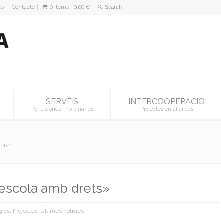
es
Contacte
0 items -
0,00
€
SERVEIS
INTERCOOPERACIO
Per a dones i no binàries
Projectes en aliances
ets"
escola amb drets»
gics
,
Projectes
,
Últimes noticies