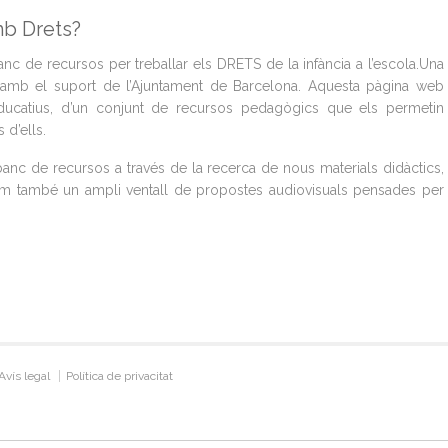
b Drets?
nc de recursos per treballar els DRETS de la infància a l’escola.Una
amb el suport de l’Ajuntament de Barcelona. Aquesta pàgina web
educatius, d’un conjunt de recursos pedagògics que els permetin
s d’ells.
banc de recursos a través de la recerca de nous materials didàctics,
com també un ampli ventall de propostes audiovisuals pensades per
Avís legal
Política de privacitat